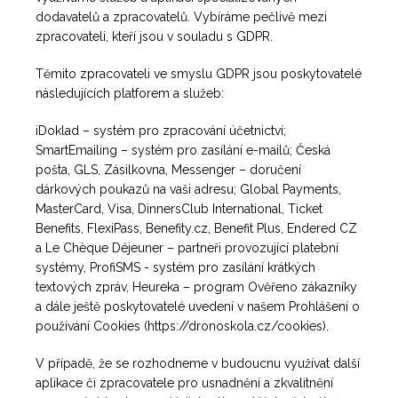
dodavatelů a zpracovatelů. Vybíráme pečlivě mezi
zpracovateli, kteří jsou v souladu s GDPR.
Těmito zpracovateli ve smyslu GDPR jsou poskytovatelé
následujících platforem a služeb:
iDoklad – systém pro zpracování účetnictví;
SmartEmailing – systém pro zasílání e-mailů; Česká
pošta, GLS, Zásilkovna, Messenger – doručení
dárkových poukazů na vaši adresu; Global Payments,
MasterCard, Visa, DinnersClub International, Ticket
Benefits, FlexiPass, Benefity.cz, Benefit Plus, Endered CZ
a Le Chèque Déjeuner – partneři provozující platební
systémy, ProfiSMS - systém pro zasílání krátkých
textových zpráv, Heureka – program Ověřeno zákazníky
a dále ještě poskytovatelé uvedení v našem Prohlášení o
používání Cookies (https://dronoskola.cz/cookies).
V případě, že se rozhodneme v budoucnu využívat další
aplikace či zpracovatele pro usnadnění a zkvalitnění