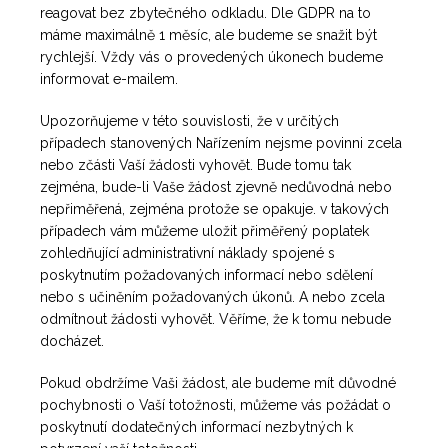
reagovat bez zbytečného odkladu. Dle GDPR na to
máme maximálně 1 měsíc, ale budeme se snažit být
rychlejší. Vždy vás o provedených úkonech budeme
informovat e-mailem.
Upozorňujeme v této souvislosti, že v určitých
případech stanovených Nařízením nejsme povinni zcela
nebo zčásti Vaší žádosti vyhovět. Bude tomu tak
zejména, bude-li Vaše žádost zjevně nedůvodná nebo
nepřiměřená, zejména protože se opakuje. v takových
případech vám můžeme uložit přiměřený poplatek
zohledňující administrativní náklady spojené s
poskytnutím požadovaných informací nebo sdělení
nebo s učiněním požadovaných úkonů. A nebo zcela
odmítnout žádosti vyhovět. Věříme, že k tomu nebude
docházet.
Pokud obdržíme Vaši žádost, ale budeme mít důvodné
pochybnosti o Vaší totožnosti, můžeme vás požádat o
poskytnutí dodatečných informací nezbytných k