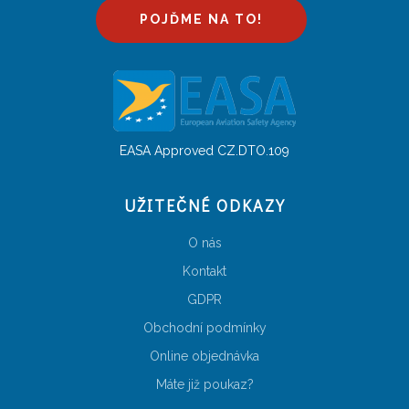
POJĎME NA TO!
EASA Approved CZ.DTO.109
UŽITEČNÉ ODKAZY
O nás
Kontakt
GDPR
Obchodní podmínky
Online objednávka
Máte již poukaz?