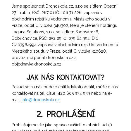
Jsme společnost Dronoškola.cz, s.r.o se sídlem Obecní
27, Trubín, PSČ: 267 01 IČ: 106 71 226, zapsaná v
obchodním rejstříku vedeném u Městského soudu v
Praze, oddíl C, vložka 346302, která je členem holdingu
Laguna Solutions, s.r.o. se sídlem Sadová 1116,
Dobřichovice, PSČ: 252 29 IČ: 079 64 994, DIČ:
CZ07964994 zapsaná v obchodním rejstříku vedeném u
Městského soudu v Praze, oddíl C, vložka 310628,
provozující portál dronoskola.cz a
objednavka.dronoskola.cz
JAK NÁS KONTAKTOVAT?
Pokud se na nás budete chtít kdykoli obrátit, můžete nás
kontaktovat na tel. čísle +420 605 934 939 nebo na e-
mail:
info@dronoskola.cz
.
2. PROHLÁŠENÍ
Prohlašujeme, že jako správce vašich osobních údajů