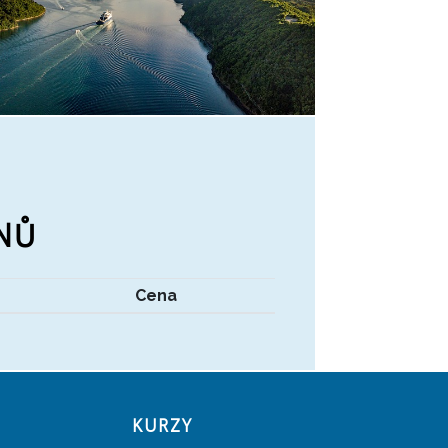
NŮ
Cena
KURZY