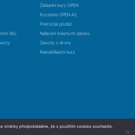
Základní kurz OPEN
Rozšíření OPEN A2
Pokročilá pilotáž
ních dílů
Natáčení krásných záběrů
 kurzy
Závody s drony
Rekvalifikační kurz
e stránky předpokládáme, že s použitím cookies souhlasíte.