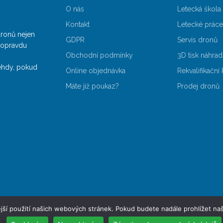
O nás
Letecká škola
Kontakt
Letecké práce
dronů nejen
GDPR
Servis dronů
y opravdu
Obchodní podmínky
3D tisk náhrad
ehdy, pokud
Online objednávka
Rekvalifikační
Máte již poukaz?
Prodej dronů
jší použití našich webových stránek. Pokud budete nadále prohlížet naš