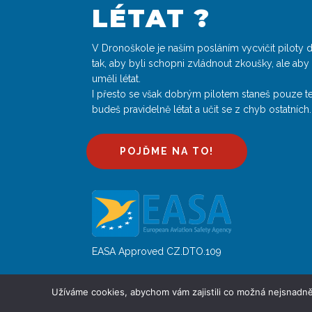
LÉTAT ?
V Dronoškole je naším posláním vycvičit piloty 
tak, aby byli schopni zvládnout zkoušky, ale ab
uměli létat.
I přesto se však dobrým pilotem staneš pouze t
budeš pravidelně létat a učit se z chyb ostatních.
POJĎME NA TO!
EASA Approved CZ.DTO.109
Užíváme cookies, abychom vám zajistili co možná nejsnadně