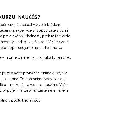
KURZU NAUČÍŠ?
 očekávaná událost v životě každého
olečenská akce, kde si popovídáte s lidmi
 praktické využitelnosti, probírají se vždy
é nehody a sdílejí zkušenosti. V roce 2021
proto doporučujeme účast. Těšíme se!
e v informačním emailu zhruba týden před
 je, zda akce proběhne online či se, dle
hni osobně. To upřesníme vždy pár dní
dě online konání akce prodloužíme Vaše
pro připojení na webinář zašleme emailem.
álně v počtu třech osob.